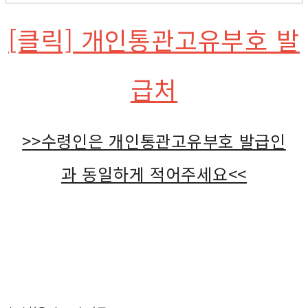
[클릭] 개인통관고유부호 발
급처
>>수령인은 개인통관고유부호 발급인
과 동일하게 적어주세요<<