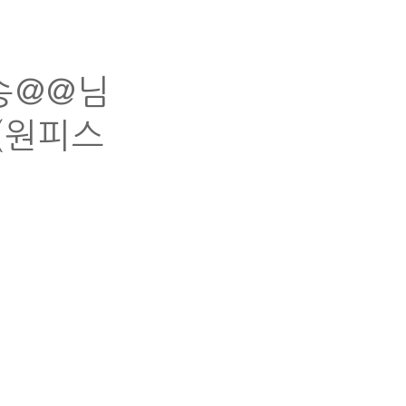
 송@@님
(원피스