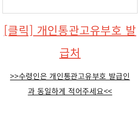
[클릭] 개인통관고유부호 발
급처
>>수령인은 개인통관고유부호 발급인
과 동일하게 적어주세요<<