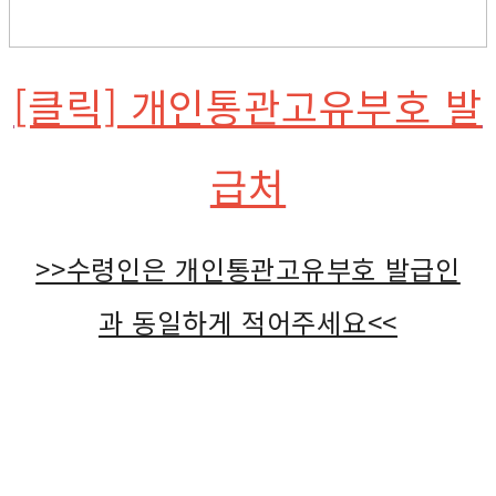
[클릭] 개인통관고유부호 발
급처
>>수령인은 개인통관고유부호 발급인
과 동일하게 적어주세요<<