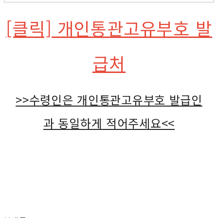
[클릭] 개인통관고유부호 발
급처
>>수령인은 개인통관고유부호 발급인
과 동일하게 적어주세요<<