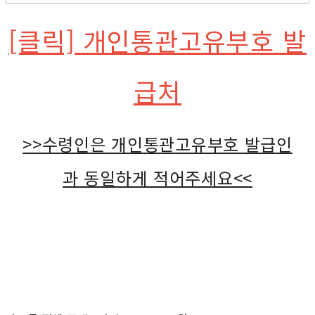
[클릭] 개인통관고유부호 발
급처
>>수령인은 개인통관고유부호 발급인
과 동일하게 적어주세요<<