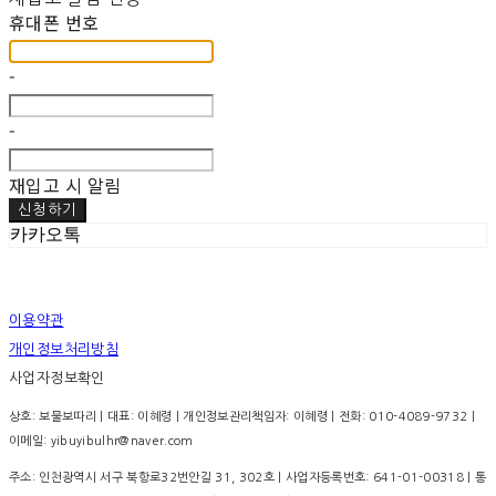
휴대폰 번호
-
-
재입고 시 알림
신청하기
카카오톡
이용약관
개인정보처리방침
사업자정보확인
상호: 보물보따리 | 대표: 이혜령 | 개인정보관리책임자: 이혜령 | 전화: 010-4089-9732 |
이메일: yibuyibulhr@naver.com
주소: 인천광역시 서구 북항로32번안길 31, 302호 | 사업자등록번호:
641-01-00318
| 통