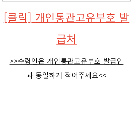
[클릭] 개인통관고유부호 발
급처
>>수령인은 개인통관고유부호 발급인
과 동일하게 적어주세요<<