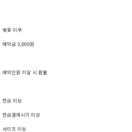
벚꽃 미쿠
예약금 3,000원
예약인원 미달 시 환불
잔금 미상
잔금결제시기 미상
사이즈 미상