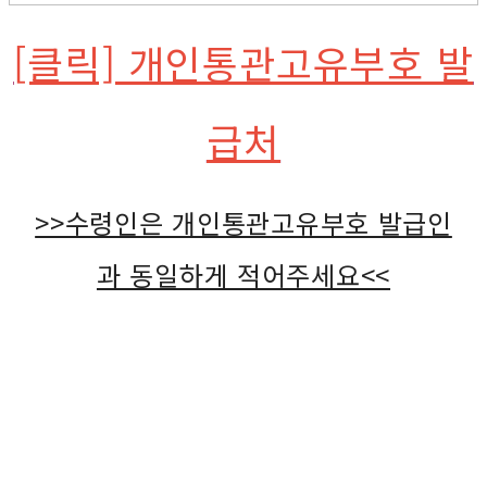
[클릭] 개인통관고유부호 발
급처
>>수령인은 개인통관고유부호 발급인
과 동일하게 적어주세요<<