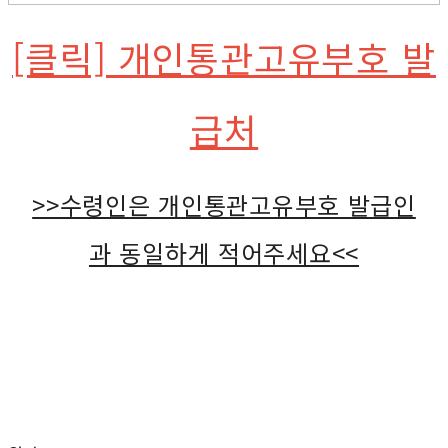
[클릭] 개인통관고유부호 발
급처
>>수령인은 개인통관고유부호 발급인
과 동일하게 적어주세요<<