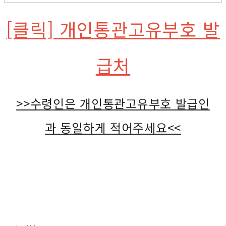
[클릭] 개인통관고유부호 발
급처
>>수령인은 개인통관고유부호 발급인
과 동일하게 적어주세요<<