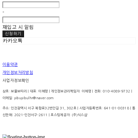
-
재입고 시 알림
신청하기
카카오톡
이용약관
개인정보처리방침
사업자정보확인
상호: 보물보따리 | 대표: 이혜령 | 개인정보관리책임자: 이혜령 | 전화: 010-4089-9732 |
이메일: yibuyibulhr@naver.com
주소: 인천광역시 서구 북항로32번안길 31, 302호 | 사업자등록번호:
641-01-00318
| 통
신판매:
2021-인천서구-2611
| 호스팅제공자: (주)식스샵