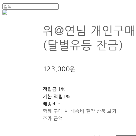
위@연님 개인구
(달별유등 잔금)
123,000원
적립금
1%
기본 적립
1%
배송비
-
함께 구매 시 배송비 절약 상품 보기
추가 금액