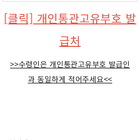
[클릭] 개인통관고유부호 발
급처
>>수령인은 개인통관고유부호 발급인
과 동일하게 적어주세요<<