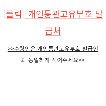
[클릭] 개인통관고유부호 발
급처
>>수령인은 개인통관고유부호 발급인
과 동일하게 적어주세요<<