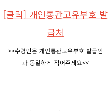
[클릭] 개인통관고유부호 발
급처
>>수령인은 개인통관고유부호 발급인
과 동일하게 적어주세요<<