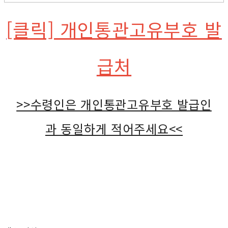
[클릭] 개인통관고유부호 발
급처
>>수령인은 개인통관고유부호 발급인
과 동일하게 적어주세요<<