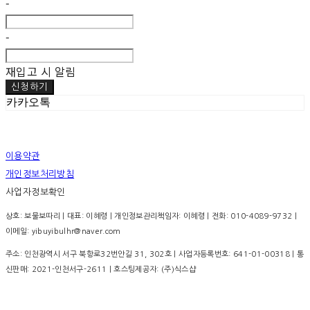
-
-
재입고 시 알림
신청하기
카카오톡
이용약관
개인정보처리방침
사업자정보확인
상호: 보물보따리 | 대표: 이혜령 | 개인정보관리책임자: 이혜령 | 전화: 010-4089-9732 |
이메일: yibuyibulhr@naver.com
주소: 인천광역시 서구 북항로32번안길 31, 302호 | 사업자등록번호:
641-01-00318
| 통
신판매:
2021-인천서구-2611
| 호스팅제공자: (주)식스샵