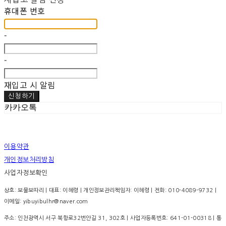
휴대폰 번호
-
-
재입고 시 알림
신청하기
카카오톡
이용약관
개인정보처리방침
사업자정보확인
상호: 보물보따리 | 대표: 이혜령 | 개인정보관리책임자: 이혜령 | 전화: 010-4089-9732 |
이메일: yibuyibulhr@naver.com
주소: 인천광역시 서구 북항로32번안길 31, 302호 | 사업자등록번호:
641-01-00318
| 통