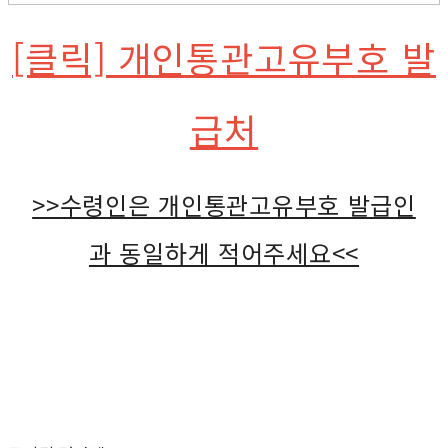
[클릭] 개인통관고유부호 발
급처
>>수령인은 개인통관고유부호 발급인
과 동일하게 적어주세요<<