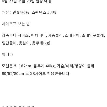
6월 23일~6월 28일 발송 예정
재질 : 면 94/6%, 스판덱스 5.4%
사이즈표 보는 법
좌측부터 사이즈, 어깨너비, 가슴둘레, 소매길이, 소매입구둘레,
밑단둘레, 옷길이, 옷무게(kg)
입니다
모델은 키 162cm, 몸무게 40kg, 가슴/허리/엉덩이 둘레
80/62/80cm 로 XS사이즈 착용했습니다