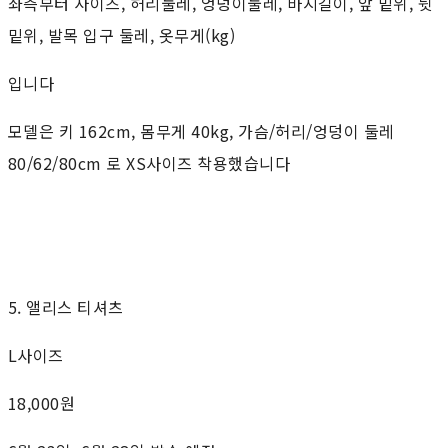
좌측부터 사이즈, 허리둘레, 엉덩이둘레, 바지길이, 앞 밑위, 뒷
밑위, 발목 입구 둘레, 옷무게(kg)
입니다
모델은 키 162cm, 몸무게 40kg, 가슴/허리/엉덩이 둘레
80/62/80cm 로 XS사이즈 착용했습니다
5. 앨리스 티셔츠
L사이즈
18,000원