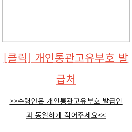
[클릭] 개인통관고유부호 발
급처
>>수령인은 개인통관고유부호 발급인
과 동일하게 적어주세요<<