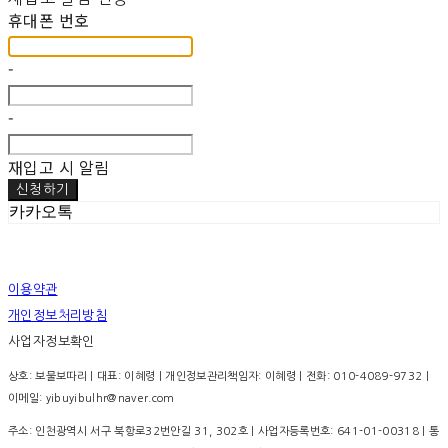
휴대폰 번호
-
-
재입고 시 알림
신청하기
카카오톡
이용약관
개인정보처리방침
사업자정보확인
상호: 보물보따리 | 대표: 이혜령 | 개인정보관리책임자: 이혜령 | 전화: 010-4089-9732 |
이메일: yibuyibulhr@naver.com
주소: 인천광역시 서구 북항로32번안길 31, 302호 | 사업자등록번호:
641-01-00318
| 통