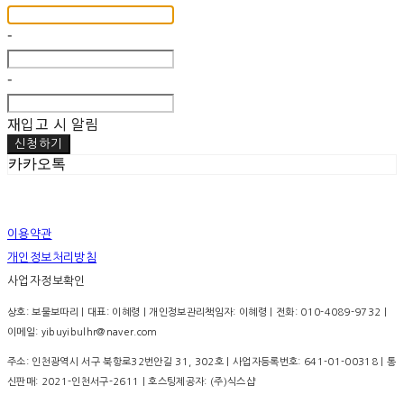
-
-
재입고 시 알림
신청하기
카카오톡
이용약관
개인정보처리방침
사업자정보확인
상호: 보물보따리 | 대표: 이혜령 | 개인정보관리책임자: 이혜령 | 전화: 010-4089-9732 |
이메일: yibuyibulhr@naver.com
주소: 인천광역시 서구 북항로32번안길 31, 302호 | 사업자등록번호:
641-01-00318
| 통
신판매:
2021-인천서구-2611
| 호스팅제공자: (주)식스샵