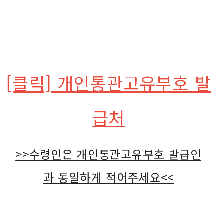
[클릭] 개인통관고유부호 발
급처
>>수령인은 개인통관고유부호 발급인
과 동일하게 적어주세요<<