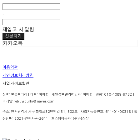
-
재입고 시 알림
신청하기
카카오톡
이용약관
개인정보처리방침
사업자정보확인
상호: 보물보따리 | 대표: 이혜령 | 개인정보관리책임자: 이혜령 | 전화: 010-4089-9732 |
이메일: yibuyibulhr@naver.com
주소: 인천광역시 서구 북항로32번안길 31, 302호 | 사업자등록번호:
641-01-00318
| 통
신판매:
2021-인천서구-2611
| 호스팅제공자: (주)식스샵