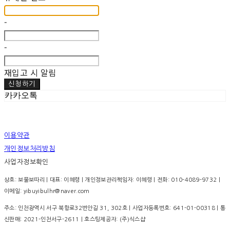
-
-
재입고 시 알림
신청하기
카카오톡
이용약관
개인정보처리방침
사업자정보확인
상호: 보물보따리 | 대표: 이혜령 | 개인정보관리책임자: 이혜령 | 전화: 010-4089-9732 |
이메일: yibuyibulhr@naver.com
주소: 인천광역시 서구 북항로32번안길 31, 302호 | 사업자등록번호:
641-01-00318
| 통
신판매:
2021-인천서구-2611
| 호스팅제공자: (주)식스샵