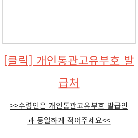
[클릭] 개인통관고유부호 발
급처
>>수령인은 개인통관고유부호 발급인
과 동일하게 적어주세요<<