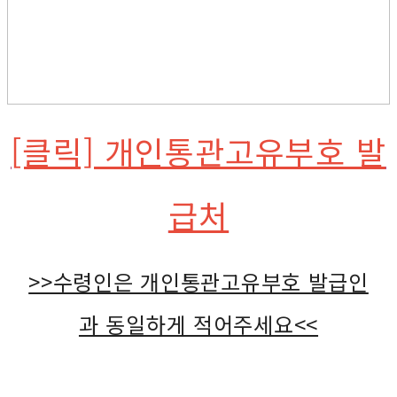
[클릭] 개인통관고유부호 발
급처
>>수령인은 개인통관고유부호 발급인
과 동일하게 적어주세요<<