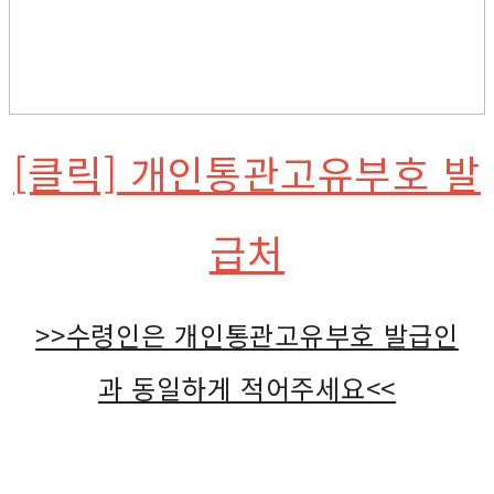
[클릭] 개인통관고유부호 발
급처
>>수령인은 개인통관고유부호 발급인
과 동일하게 적어주세요<<