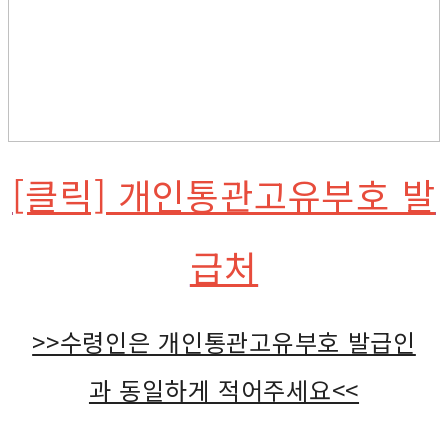
[클릭] 개인통관고유부호 발
급처
>>수령인은 개인통관고유부호 발급인
과 동일하게 적어주세요<<