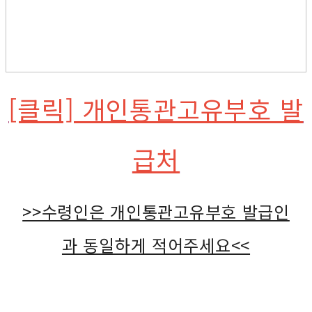
[클릭] 개인통관고유부호 발
급처
>>수령인은 개인통관고유부호 발급인
과 동일하게 적어주세요<<