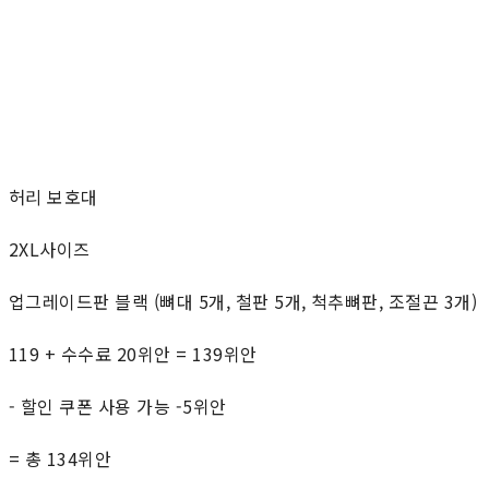
허리 보호대
2XL사이즈
업그레이드판 블랙 (뼈대 5개, 철판 5개, 척추뼈판, 조절끈 3개)
119 + 수수료 20위안 = 139위안
- 할인 쿠폰 사용 가능 -5위안
= 총 134위안