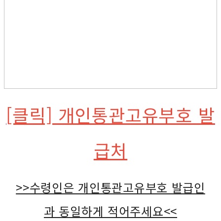
[클릭] 개인통관고유부호 발
급처
>>수령인은 개인통관고유부호 발급인
과 동일하게 적어주세요<<