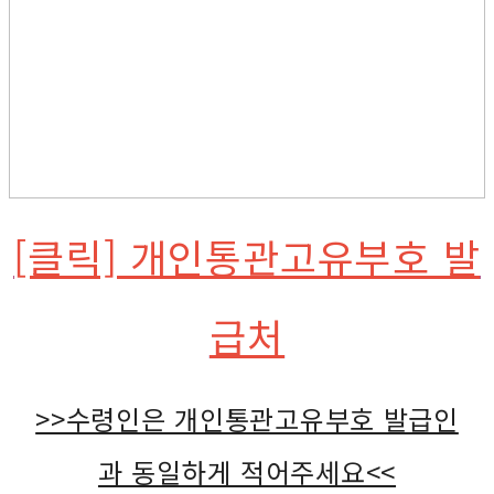
[클릭] 개인통관고유부호 발
급처
>>수령인은 개인통관고유부호 발급인
과 동일하게 적어주세요<<