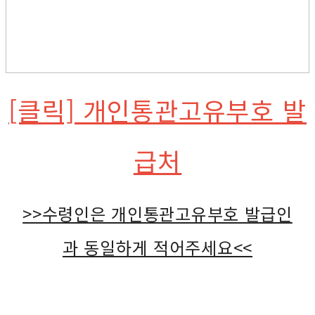
[클릭] 개인통관고유부호 발
급처
>>수령인은 개인통관고유부호 발급인
과 동일하게 적어주세요<<