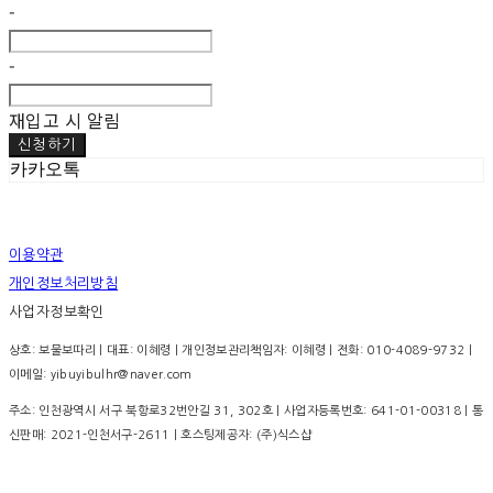
-
-
재입고 시 알림
신청하기
카카오톡
이용약관
개인정보처리방침
사업자정보확인
상호: 보물보따리 | 대표: 이혜령 | 개인정보관리책임자: 이혜령 | 전화: 010-4089-9732 |
이메일: yibuyibulhr@naver.com
주소: 인천광역시 서구 북항로32번안길 31, 302호 | 사업자등록번호:
641-01-00318
| 통
신판매:
2021-인천서구-2611
| 호스팅제공자: (주)식스샵