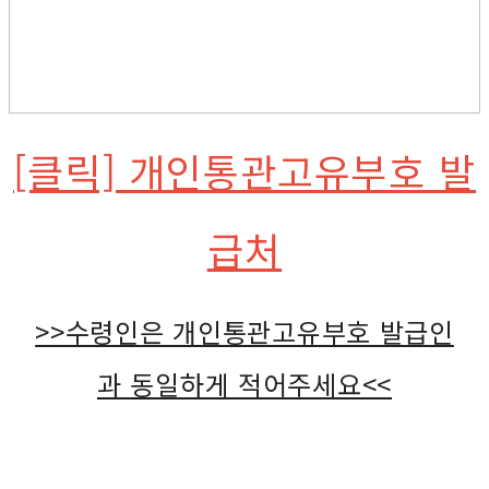
[클릭] 개인통관고유부호 발
급처
>>수령인은 개인통관고유부호 발급인
과 동일하게 적어주세요<<