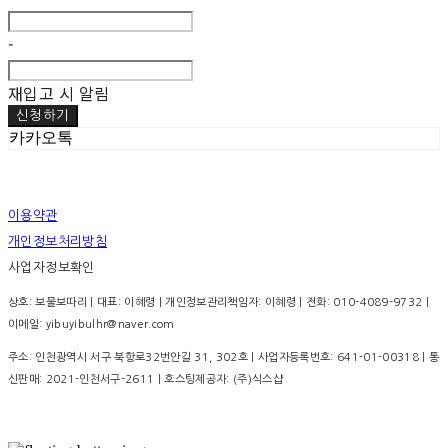
-
재입고 시 알림
신청하기
카카오톡
이용약관
개인정보처리방침
사업자정보확인
상호: 보물보따리 | 대표: 이혜령 | 개인정보관리책임자: 이혜령 | 전화: 010-4089-9732 |
이메일: yibuyibulhr@naver.com
주소: 인천광역시 서구 북항로32번안길 31, 302호 | 사업자등록번호:
641-01-00318
| 통
신판매:
2021-인천서구-2611
| 호스팅제공자: (주)식스샵